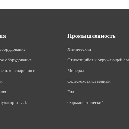
ия
Промышленность
оборудование
Химический
ое оборудование
Относящийся к окружающей ср
е для испарения и
Минерал
ии
Сельскохозяйственный
ния
Еда
улятор и т. Д.
Фармацевтический