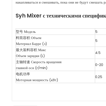
накапливаться и смешивать, пока они не будут смешать 
Syh Mixer с техническими специфи
型号 Модель
5
料筒容积 Объем
5
Материал Барре (л)
最大装料容积 Макс
4.5
Объем зарядки (L)
主轴转速 Скорость вращения
0-20
главной оси (r/min)
电机功率
0.25
Моторная мощность (кВт)