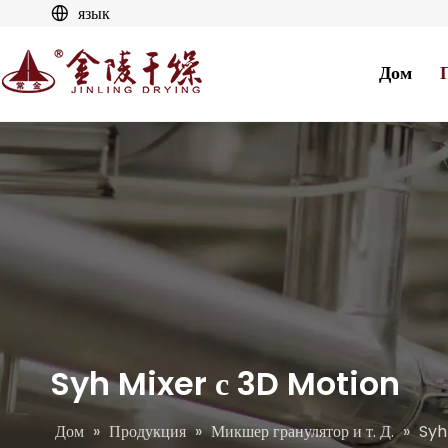
язык
Дом
Syh Mixer с 3D Motion
Дом
»
Продукция
»
Микшер гранулятор и т. Д.
»
Syh