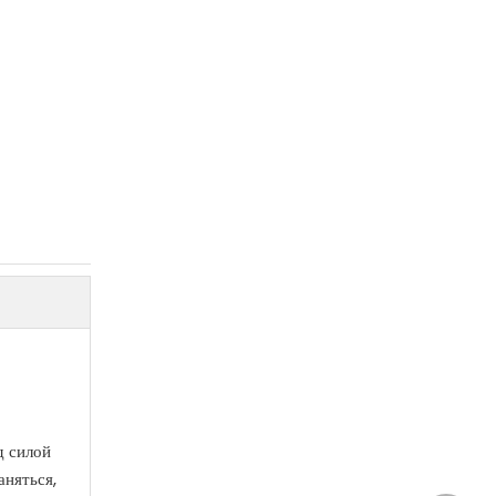
д силой
аняться,