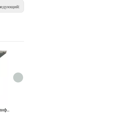
ледующий:
30B Универсальная шлифовальная машина
YK-160 качающийся гранулятор